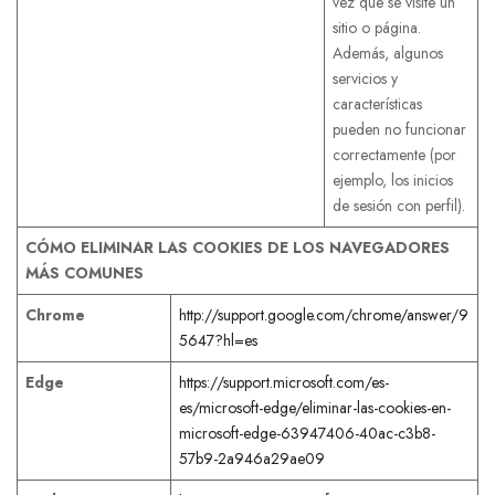
vez que se visite un
sitio o página.
Además, algunos
servicios y
características
pueden no funcionar
correctamente (por
ejemplo, los inicios
de sesión con perfil).
CÓMO ELIMINAR LAS COOKIES DE LOS NAVEGADORES
MÁS COMUNES
Chrome
http://support.google.com/chrome/answer/9
5647?hl=es
Edge
https://support.microsoft.com/es-
es/microsoft-edge/eliminar-las-cookies-en-
microsoft-edge-63947406-40ac-c3b8-
57b9-2a946a29ae09