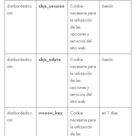
donbordado.c
sbjs_session
Cookie
Sesión
om
necesaria para
la utilización
de las
opciones y
servicios del
sitio web
donbordado.c
sbjs_udata
Cookie
Sesión
om
necesaria para
la utilización
de las
opciones y
servicios del
sitio web
donbordado.c
woosw_key
Cookie
en 7 días
om
necesaria para
la utilización
de las