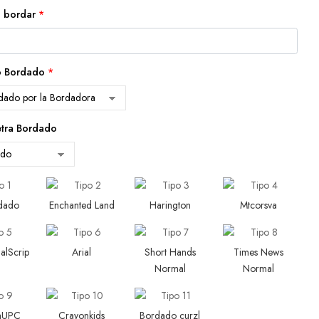
 bordar
*
o Bordado
*
etra Bordado
rdado
Enchanted Land
Harington
Mtcorsva
alScrip
Arial
Short Hands
Times News
Normal
Normal
aUPC
Crayonkids
Bordado curzl