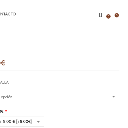
NTACTO
0
0
0
€
TALLA
8€
*