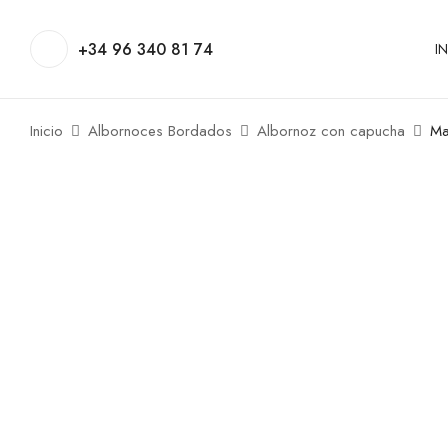
+34 96 340 81 74
I
Inicio
Albornoces Bordados
Albornoz con capucha
Ma