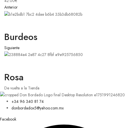
42.00
€
Anterior
Burdeos
Siguiente
Rosa
De vuelta a la Tienda
+34 96 340 81 74
donbordadox5@yahoo.com.mx
Facebook