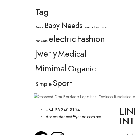
Tag
Baby Needs
Baber
Beauty
Cosmetic
electric
Fashion
Ear Care
Jwerly
Medical
Mimimal
Organic
Sport
Simple
LIN
+34 96 340 81 74
donbordadox5@yahoo.com.mx
IN