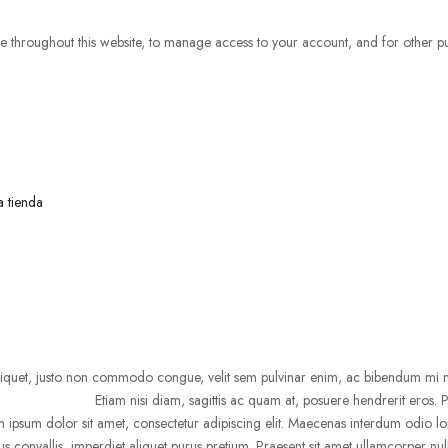
e throughout this website, to manage access to your account, and for other pu
a tienda
iquet, justo non commodo congue, velit sem pulvinar enim, ac bibendum mi mi 
Etiam nisi diam, sagittis ac quam at, posuere hendrerit eros. 
 ipsum dolor sit amet, consectetur adipiscing elit. Maecenas interdum odio lor
sus convallis, imperdiet aliquet purus pretium. Praesent sit amet ullamcorper nulla