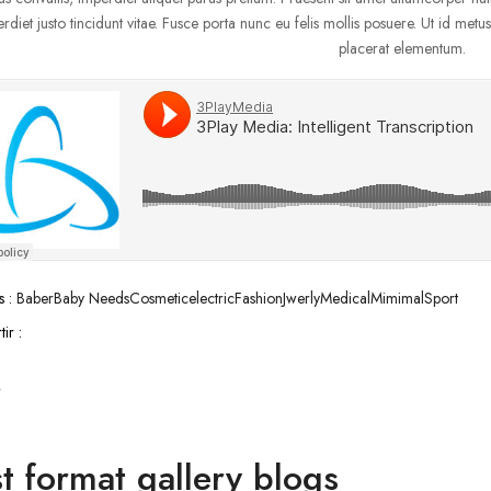
rdiet justo tincidunt vitae. Fusce porta nunc eu felis mollis posuere. Ut id me
placerat elementum.
s :
Baber
Baby Needs
Cosmetic
electric
Fashion
Jwerly
Medical
Mimimal
Sport
ir :
r
t format gallery blogs