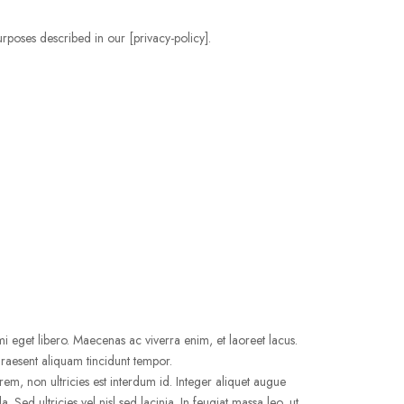
rposes described in our [privacy-policy].
eget libero. Maecenas ac viverra enim, et laoreet lacus.
Praesent aliquam tincidunt tempor.
em, non ultricies est interdum id. Integer aliquet augue
. Sed ultricies vel nisl sed lacinia. In feugiat massa leo, ut