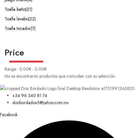
Toalla baño
(21)
Toalla lavabo
(22)
Toalla tocador
(7)
Price
Range :
0.00
€
-
0.00
€
No se encontraron productos que coinciden con su selección.
+34 96 340 81 74
donbordadox5@yahoo.com.mx
Facebook