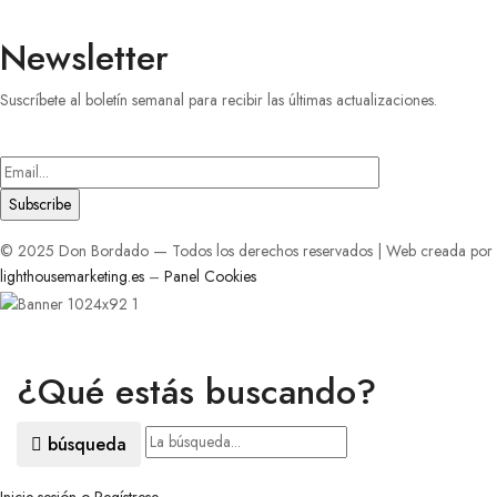
Newsletter
Suscríbete al boletín semanal para recibir las últimas actualizaciones.
Introduce
tu
correo
electrónico
© 2025 Don Bordado — Todos los derechos reservados | Web creada por
lighthousemarketing.es
–
Panel Cookies
¿Qué estás buscando?
búsqueda
Inicie sesión o Regístrese