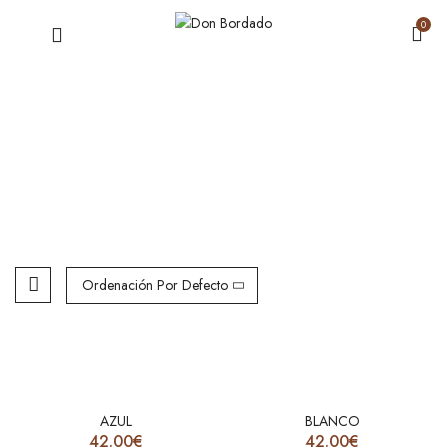
0
ALBORNOZ SMOKING
Inicio
Albornoces Bordados
Albornoz smoking
Ordenación Por Defecto
AZUL
BLANCO
42.00
€
42.00
€