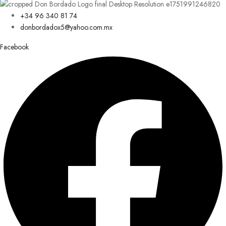
+34 96 340 81 74
donbordadox5@yahoo.com.mx
Facebook